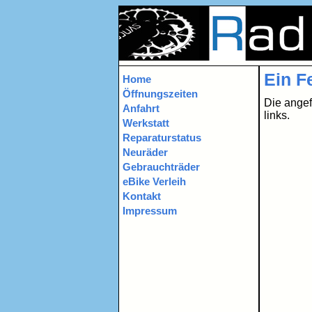
unser Fahrrad in Nürnberg und Er
Ein Fe
Home
Öffnungszeiten
Die angef
Anfahrt
links.
Werkstatt
Reparaturstatus
Neuräder
Gebrauchträder
eBike Verleih
Kontakt
Impressum