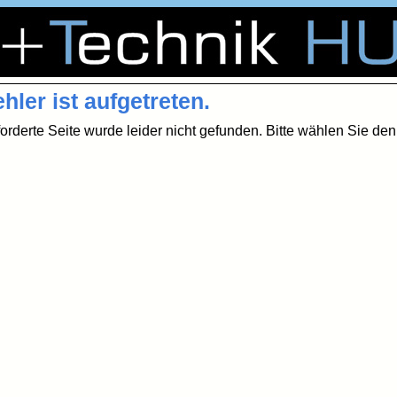
Rad + Technik HUTZLER, das Fahrradfachgeschäft in Nürnberg Erlenstegen
lenstegen, sowie das Fahrradgeschäft oder auch Fahrradgeschaeft mit vielen Bike. Es gibt den Bikeshop bzw. den Bikeladen mit Bicycle in Mögeldorf / Moegeldorf. Hutzlers Fahrradladen reparieren und repariert in Nuernberg und Erlangen sowie im Großraum Nürnberg mit sehr gutem
hler ist aufgetreten.
orderte Seite wurde leider nicht gefunden. Bitte wählen Sie d