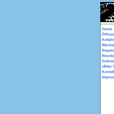
Home
Öffnun
Anfahr
Werkst
Repara
Neurä
Gebrau
eBike 
Kontak
Impre